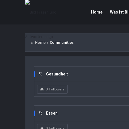
Bild
Bild
Home
Was ist Bi
Fragen
Fragen
und
und
Antworten
Antworten
Home
/
Communities
Navigation
Gesundheit
0
Followers
Essen
0
Followers