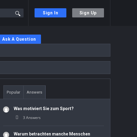
Sign In
Sign Up
Sidebar
Ask A Question
Stats
Popular
Answers
Was motiviert Sie zum Sport?
3 Answers
Warum betrachten manche Menschen