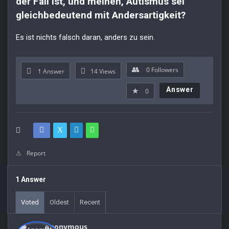
der Fall ist, und meinen, Autismus sei 
gleichbedeutend mit Andersartigkeit?
Es ist nichts falsch daran, anders zu sein.
0
Followers
1 Answer
14
Views
Answer
0
Report
1 Answer
Voted
Oldest
Recent
Anonymous