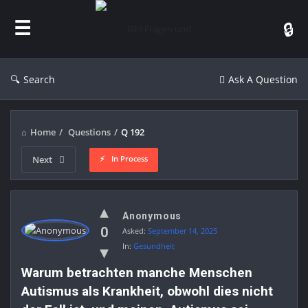
Bild
Fragen
und
Antworten
Search
Ask A Question
Home
/
Questions
/
Q 192
In Process
Next
Bild
Anonymous
Fragen
0
Asked:
September 14, 2025
und
In:
Gesundheit
Antworten
Warum betrachten manche Menschen 
Latest
Autismus als Krankheit, obwohl dies nicht 
Questions