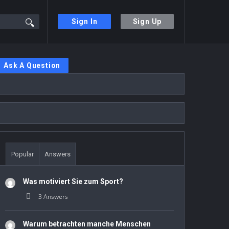
Sign In
Sign Up
Sidebar
Ask A Question
Stats
Popular
Answers
Was motiviert Sie zum Sport?
3 Answers
Warum betrachten manche Menschen