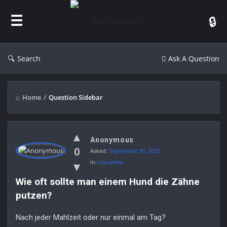
Bild
Fragen
und
Antworten
Search
Ask A Question
Home
/
Question Sidebar
Bild
Anonymous
Fragen
0
Asked:
September 30, 2025
und
In:
Haustiere
Antworten
Wie oft sollte man einem Hund die Zähne 
Latest
putzen?
Questions
Nach jeder Mahlzeit oder nur einmal am Tag?