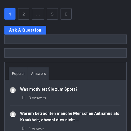
1
2
…
5
Sidebar
Ask A Question
Stats
Popular
Answers
Was motiviert Sie zum Sport?
3 Answers
Warum betrachten manche Menschen Autismus als
Krankheit, obwohl dies nicht ...
1 Answer