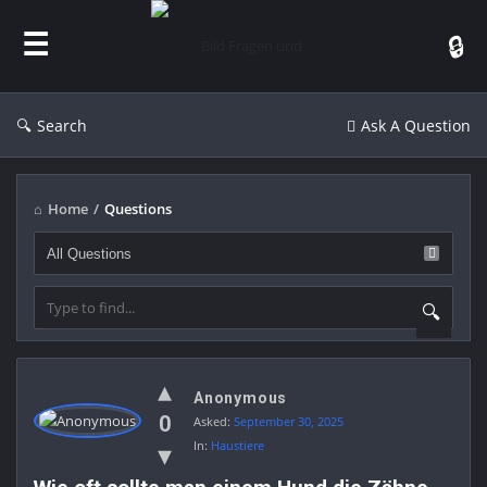
Bild
Fragen
und
Antworten
Search
Ask A Question
Home
/
Questions
Bild
Anonymous
Fragen
0
Asked:
September 30, 2025
und
In:
Haustiere
Antworten