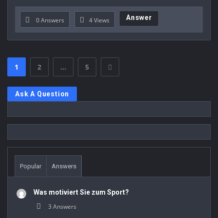
Answer
0 Answers
4
Views
1
2
…
5
Sidebar
Ask A Question
Stats
Popular
Answers
Was motiviert Sie zum Sport?
3 Answers