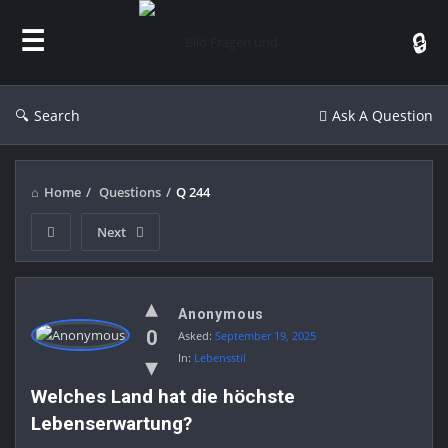
Bild
Fragen
und
Antworten
Search
Ask A Question
Home
/
Questions
/
Q 244
Next
Bild
Anonymous
Fragen
0
Asked:
September 19, 2025
und
In:
Lebensstil
Antworten
Welches Land hat die höchste 
Latest
Lebenserwartung?
Questions