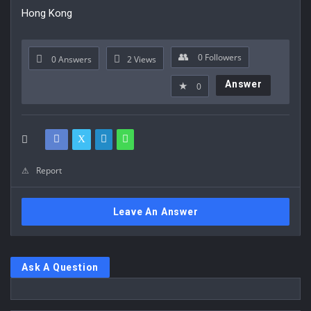
Hong Kong
0
Followers
0 Answers
2
Views
Answer
0
Report
Leave An Answer
Sidebar
Ask A Question
Stats